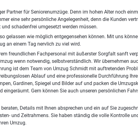
ger Partner für Seniorenumzüge. Denn im hohen Alter noch einm
 immer eine sehr persönliche Angelegenheit, denn die Kunden v
lt und schadenfrei umgesetzt werden müssen.
s so gelassen wie möglich entgegensehen können. Mit uns könne
g an einem Tag nervlich zu viel wird.
rem freundlichen Fachpersonal mit äußerster Sorgfalt sanft verpa
Umzug wenn notwendig, selbstverständlich. Wir übernehmen auc
fahrung ist dem Team von Umzug Schmidt mit auftretenden Prob
en reibungslosen Ablauf und eine professionelle Durchführung 
mpen, Gardinen, Spiegel und Bilder auf und packen die Umzug
 und eingeräumt. Gern können Sie auch unseren persönlichen Fa
l beraten, Details mit Ihnen absprechen und ein auf Sie zugeschn
en- und Zeitrahmens. Sie haben ständig die volle Kontrolle und
 Ihren Umzug.