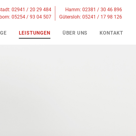
tadt:
02941 / 20 29 484
Hamm:
02381 / 30 46 896
born:
05254 / 93 04 507
Gütersloh:
05241 / 17 98 126
GE
LEISTUNGEN
ÜBER UNS
KONTAKT
Privatumzug
Transporte
Full Service
Low Budget
Firmenumzüge
Seniorenumzüge
Entrümpelung